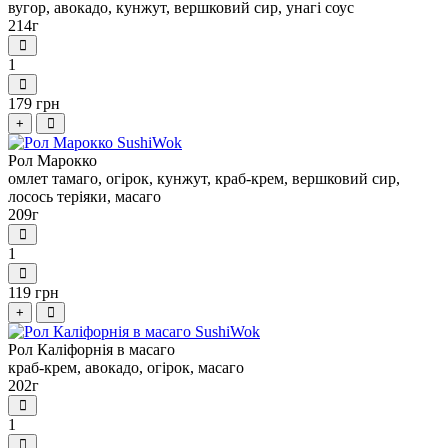
вугор, авокадо, кунжут, вершковий сир, унагі соус
214г
1
179 грн
+
Рол Марокко
омлет тамаго, огірок, кунжут, краб-крем, вершковий сир,
лосось теріяки, масаго
209г
1
119 грн
+
Рол Каліфорнія в масаго
краб-крем, авокадо, огірок, масаго
202г
1