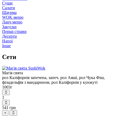
Суши
Салати
Шаурма
WOK меню
Ланч меню
Закуски
Перші страви
Десерти
Напої
Iнше
Сети
Магія свята
рол Каліфорнія запечена, запеч. рол Аяші, рол Чука Фіш,
філадельфія з мандарином, рол Каліфорнія у кунжуті
1003г
1
541 грн
+