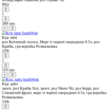
902г
1
399 грн
+
Кідс міні
рол Копчений лосось, Морс із чорної смородини 0.5л, рол
Крабік, гра-коробка Розмальовка
229г
1
119 грн
+
Кідс дабл
запеч. рол Крабік Хот, запеч. рол Чікен Чіз, рол Беррі, рол
Соковитий фрукт, морс із чорної смородини 0.5л, гра-коробка
Розмальовка
539г