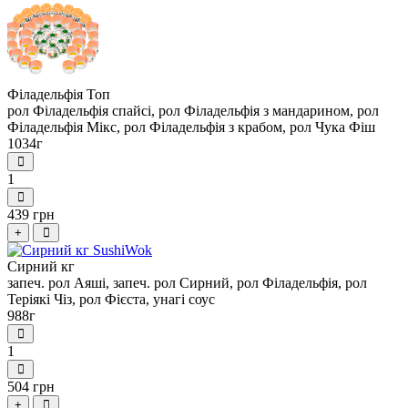
Філадельфія Топ
рол Філадельфія спайсі, рол Філадельфія з мандарином, рол
Філадельфія Мікс, рол Філадельфія з крабом, рол Чука Фіш
1034г
1
439 грн
+
Сирний кг
запеч. рол Аяші, запеч. рол Сирний, рол Філадельфія, рол
Теріякі Чіз, рол Фієста, унагі соус
988г
1
504 грн
+