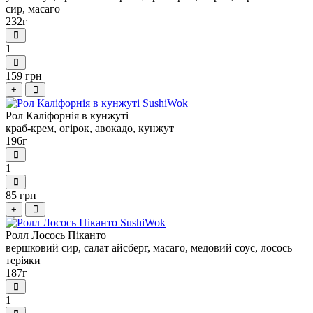
сир, масаго
232г
1
159 грн
+
Рол Каліфорнія в кунжуті
краб-крем, огірок, авокадо, кунжут
196г
1
85 грн
+
Ролл Лосось Піканто
вершковий сир, салат айсберг, масаго, медовий соус, лосось
теріяки
187г
1