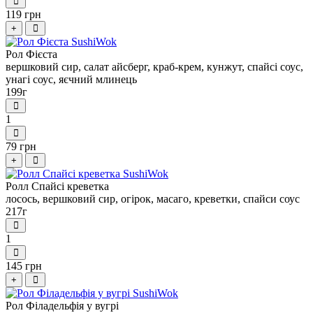
119 грн
+
Рол Фієста
вершковий сир, салат айсберг, краб-крем, кунжут, спайсі соус,
унагі соус, яєчний млинець
199г
1
79 грн
+
Ролл Спайсі креветка
лосось, вершковий сир, огірок, масаго, креветки, спайси соус
217г
1
145 грн
+
Рол Філадельфія у вугрі