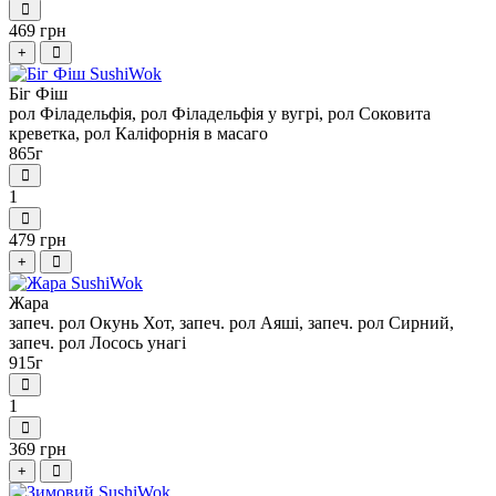
469 грн
+
Біг Фіш
рол Філадельфія, рол Філадельфія у вугрі, рол Соковита
креветка, рол Каліфорнія в масаго
865г
1
479 грн
+
Жара
запеч. рол Окунь Хот, запеч. рол Аяші, запеч. рол Сирний,
запеч. рол Лосось унагі
915г
1
369 грн
+