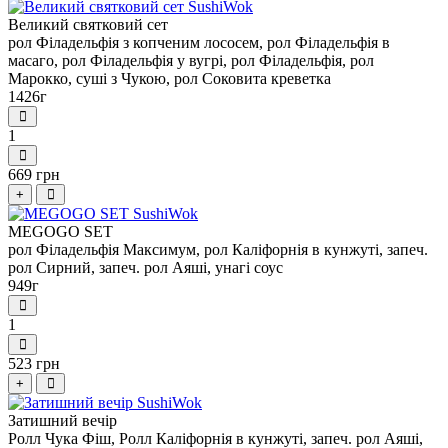
Великий святковий сет
рол Філадельфія з копченим лососем, рол Філадельфія в
масаго, рол Філадельфія у вугрі, рол Філадельфія, рол
Марокко, суші з Чукою, рол Соковита креветка
1426г
1
669 грн
+
MEGOGO SET
рол Філадельфія Максимум, рол Каліфорнія в кунжуті, запеч.
рол Сирний, запеч. рол Аяші, унагі соус
949г
1
523 грн
+
Затишний вечір
Ролл Чука Фіш, Ролл Каліфорнія в кунжуті, запеч. рол Аяші,