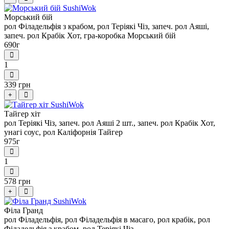
Морський бій
рол Філадельфія з крабом, рол Теріякі Чіз, запеч. рол Аяші,
запеч. рол Крабік Хот, гра-коробка Морський бій
690г
1
339 грн
+
Тайгер хіт
рол Теріякі Чіз, запеч. рол Аяші 2 шт., запеч. рол Крабік Хот,
унагі соус, рол Каліфорнія Тайгер
975г
1
578 грн
+
Філа Гранд
рол Філадельфія, рол Філадельфія в масаго, рол крабік, рол
Філадельфія з крабом, рол Теріякі Чіз