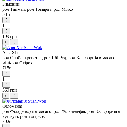
Зимовий
рол Таймай, рол Томарігі, рол Міяко
531г
1
199 грн
+
Азія Хіт
рол Спайсі креветка, рол Ебі Ред, рол Каліфорнія в масаго,
міні-рол Огірок
715г
1
369 грн
+
Філоманія
рол Філадельфія в масаго, рол Філадельфія, рол Каліфорнія в
кунжуті, рол з огірком
702г