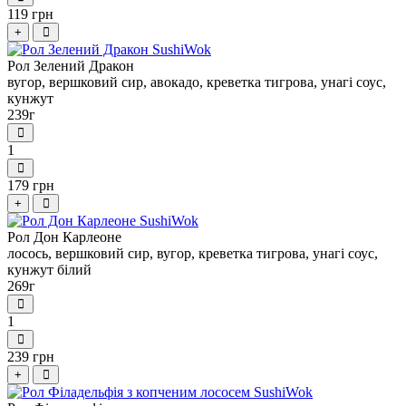
119 грн
+
Рол Зелений Дракон
вугор, вершковий сир, авокадо, креветка тигрова, унагі соус,
кунжут
239г
1
179 грн
+
Рол Дон Карлеоне
лосось, вершковий сир, вугор, креветка тигрова, унагі соус,
кунжут білий
269г
1
239 грн
+