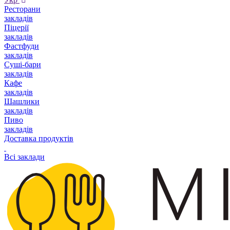
Ресторани
закладів
Піцерії
закладів
Фастфуди
закладів
Суші-бари
закладів
Кафе
закладів
Шашлики
закладів
Пиво
закладів
Доставка продуктів
Всі заклади