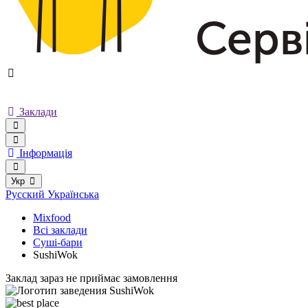
Заклади
Інформація
Укр
Русский
Українська
Mixfood
Всі заклади
Суші-бари
SushiWok
Заклад зараз не приймає замовлення