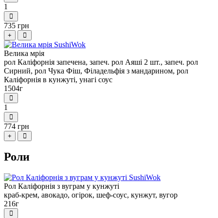
1
735 грн
+
Велика мрія
рол Каліфорнія запечена, запеч. рол Аяші 2 шт., запеч. рол
Сирний, рол Чука Фіш, Філадельфія з мандарином, рол
Каліфорнія в кунжуті, унагі соус
1504г
1
774 грн
+
Роли
Рол Каліфорнія з вуграм у кунжуті
краб-крем, авокадо, огірок, шеф-соус, кунжут, вугор
216г