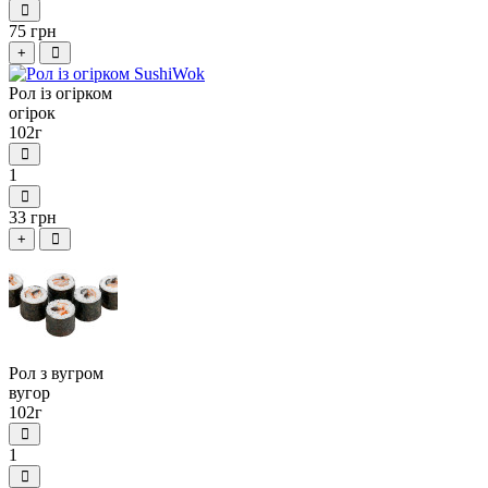
75 грн
+
Рол із огірком
огірок
102г
1
33 грн
+
Рол з вугром
вугор
102г
1