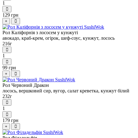
1
129 грн
+
Рол Каліфорнія з лососем у кунжуті
авокадо, краб-крем, огірок, шеф-соус, кунжут, лосось
216г
1
99 грн
+
Рол Червоний Дракон
лосось, вершковий сир, вугор, салат креветка, кунжут білий
232г
1
179 грн
+
Рол Філадельфія