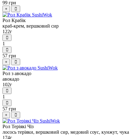
99 грн
+
Рол Крабік
краб-крем, вершковий сир
122г
1
57 грн
+
Рол з авокадо
авокадо
102г
1
57 грн
+
Рол Теріякі Чіз
лосось теріяки, вершковий сир, медовий соус, кунжут, чука
174г