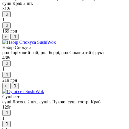
суші Краб 2 шт.
312г
1
169 грн
+
Набір Спокуса
рол Горіховий рай, рол Беррі, рол Соковитий фрукт
438г
1
219 грн
+
Суші сет
суші Лосось 2 шт., суші з Чукою, суші гострі Краб
129г
1