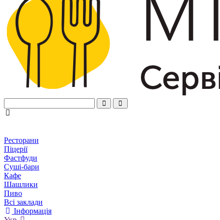
Ресторани
Піцерії
Фастфуди
Суші-бари
Кафе
Шашлики
Пиво
Всі заклади
Інформація
Укр