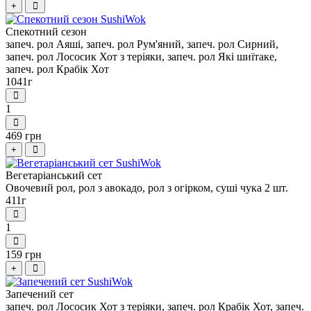
+
Спекотний сезон
запеч. рол Аяші, запеч. рол Рум'яний, запеч. рол Сирний,
запеч. рол Лососик Хот з теріяки, запеч. рол Які шиїтаке,
запеч. рол Крабік Хот
1041г
1
469 грн
+
Вегетаріанський сет
Овочевий рол, рол з авокадо, рол з огірком, суші чука 2 шт.
411г
1
159 грн
+
Запечений сет
запеч. рол Лососик Хот з теріяки, запеч. рол Крабік Хот, запеч.