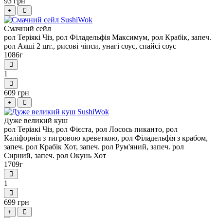
93 грн
+
Смачний сейл
рол Теріякі Чіз, рол Філадельфія Максимум, рол Крабік, запеч.
рол Аяші 2 шт., рисові чіпси, унагі соус, спайсі соус
1086г
1
609 грн
+
Дуже великий куш
рол Теріакі Чіз, рол Фієста, рол Лосось пиканто, рол
Каліфорнія з тигровою креветкою, рол Філадельфія з крабом,
запеч. рол Крабік Хот, запеч. рол Рум'яний, запеч. рол
Сирний, запеч. рол Окунь Хот
1709г
1
699 грн
+