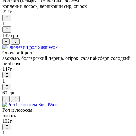
Рол Філадельфія з копченим лососем
копчений лосось, вершковий сир, огірок
217г
1
139 грн
+
Овочевий рол
авокадо, болгарський перець, огірок, салат айсберг, солодкий
чилі соус
147г
1
69 грн
+
Рол із лососем
лосось
102г
1