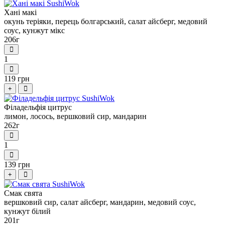
Хані макі
окунь теріяки, перець болгарський, салат айсберг, медовий
соус, кунжут мікс
206г
1
119 грн
+
Філадельфія цитрус
лимон, лосось, вершковий сир, мандарин
262г
1
139 грн
+
Смак свята
вершковий сир, салат айсберг, мандарин, медовий соус,
кунжут білий
201г