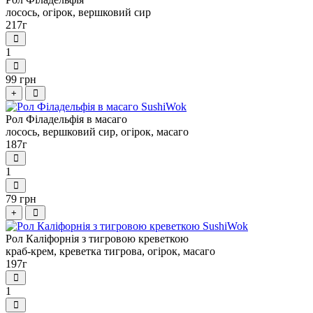
лосось, огірок, вершковий сир
217г
1
99 грн
+
Рол Філадельфія в масаго
лосось, вершковий сир, огірок, масаго
187г
1
79 грн
+
Рол Каліфорнія з тигровою креветкою
краб-крем, креветка тигрова, огірок, масаго
197г
1