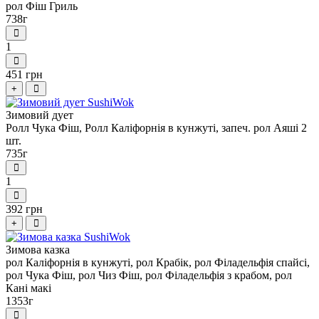
рол Фіш Гриль
738г
1
451 грн
+
Зимовий дует
Ролл Чука Фіш, Ролл Каліфорнія в кунжуті, запеч. рол Аяші 2
шт.
735г
1
392 грн
+
Зимова казка
рол Каліфорнія в кунжуті, рол Крабік, рол Філадельфія спайсі,
рол Чука Фіш, рол Чиз Фіш, рол Філадельфія з крабом, рол
Кані макі
1353г