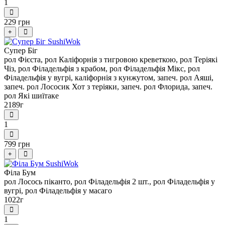
1
229 грн
+
Супер Біг
рол Фієста, рол Каліфорнія з тигровою креветкою, рол Теріякі
Чіз, рол Філадельфія з крабом, рол Філадельфія Мікс, рол
Філадельфія у вугрі, каліфорнія з кунжутом, запеч. рол Аяші,
запеч. рол Лососик Хот з теріяки, запеч. рол Флорида, запеч.
рол Які шиїтаке
2189г
1
799 грн
+
Філа Бум
рол Лосось піканто, рол Філадельфія 2 шт., рол Філадельфія у
вугрі, рол Філадельфія у масаго
1022г
1