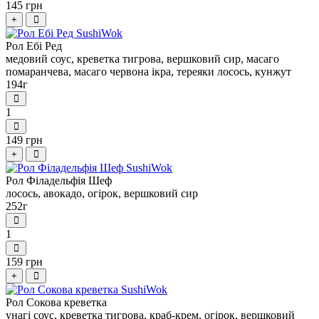
145 грн
+
Рол Ебі Ред
медовий соус, креветка тигрова, вершковий сир, масаго
помаранчева, масаго червона ікра, тереяки лосось, кунжут
194г
1
149 грн
+
Рол Філадельфія Шеф
лосось, авокадо, огірок, вершковий сир
252г
1
159 грн
+
Рол Сокова креветка
унагі соус, креветка тигрова, краб-крем, огірок, вершковий