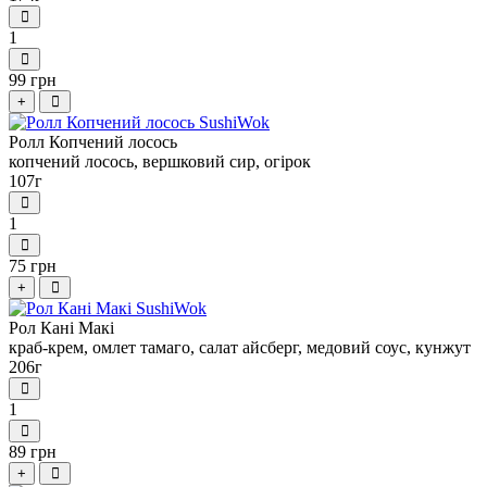
1
99 грн
+
Ролл Копчений лосось
копчений лосось, вершковий сир, огірок
107г
1
75 грн
+
Рол Кані Макі
краб-крем, омлет тамаго, салат айсберг, медовий соус, кунжут
206г
1
89 грн
+